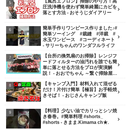
【風呂エプロン】掃除のやり方！高
方／玉葱料理／【概要欄にもくじ】
圧洗浄機を使わず簡単綺麗にカビを
- ニャハハの家庭菜園
落とす方法 - おそうじダイアリー
簡単手作りワンピース作りました♪#
簡単ソーイング #裁縫 #洋裁 #
水玉ワンピース #コーディネート
- サリーちゃんのワンダフルライフ
【台所の換気扇のお掃除】レンジフ
ードフィルターの油汚れを誰でも簡
単に落とせる方法をプロが実演解
説！ - おおでちゃん ～繋ぐ掃除屋さ
ん～
【キャンプ入門】材料入れて混ぜる
だけ！片付け簡単【極旨】お手軽焼
きそば！ - おじさんキャンプ飯
【料理】少ない油でカリっとシソ焼
き春巻。#簡単料理 #shorts_
#shorts - きまま.Kimama ch★.