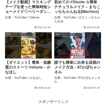
【メイク動画】マスキング
初めての #Shorts ☆簡単
テープを使った簡単時短シ
ナチュラルメイク – まちこ
ョーメイク♡ベリーダンス
っちちゃんねる[Machico]
♡ – Sakura
出典：YouTube / Sakura
出典：YouTube / まちこっちちゃ
んねる
2021.12.18
2022.01.25
簡単メイク・ファッション
簡単メイク・ファッション
【ダイエット】簡単・低糖
誰でも簡単に出来る涙袋の
質のスイーツ #shorts – か
メイク方法 – 87かぼちゃン
なほし
ネル
出典：YouTube / かなほし
出典：YouTube / 87かぼちゃンネ
ル
2023.10.22
2024.07.16
スポンサーリンク