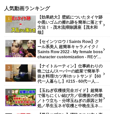
人気動画ランキング
【効果絶大】壁紙についたタイヤ跡
や黒いゴムの擦れ跡を簡単に落とす
方法！ - 茂木流掃除講座【茂木和
哉】
【セインツロウ / Saints Row】ク
ール系美人 超簡単キャラメイク /
Saints Row 2022 - My female boss
character customization - REゲー
ムチャンネル MOD動画
【ナイトルーティン】仕事終わりの
晩ごはん/スーパーの総菜で簡単手
抜き料理/カツ丼/ホットサンド【60
代一人暮らし】#215 - 60代一人暮
らしVlog「ようこの年金暮らし」
【玉ねぎ収穫後完全ガイド】超簡単
で落ちにくい結び方／収穫後の作業
／トウ立ち・分球玉ねぎの原因と対
処／早生玉ネギ収穫と中晩生玉ネギ
の現状／タマネギの縛り方・吊るし