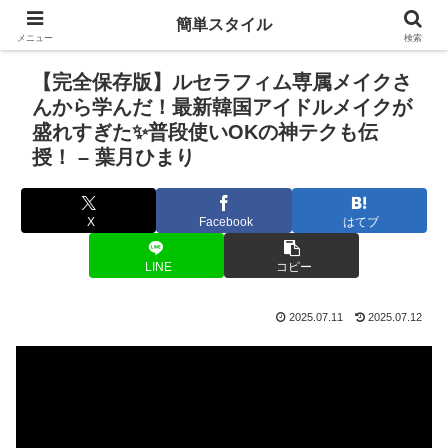
簡単スタイル
メニュー
検索
【完全保存版】ルセラフィム専属メイクさ
んから学んだ！最新韓国アイドルメイクが
盛れすぎた✨普段使いOKの神テクも伝
授！ – 葉月ひまり
X
Facebook
はてブ
LINE
コピー
2025.07.11
2025.07.12