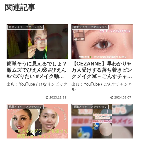
関連記事
簡単メイク・ファッション
簡単メイク・ファッション
簡単そうに見えるでしょ？
【CEZANNE】早わかり✨
激ムズでぴえん🥹 #ぴえん
万人受けする落ち着きピン
#バズりたい #メイク動画 –
クメイク💓 – ごんすチャン
ひなリンピック
ネル
出典：YouTube / ひなリンピック
出典：YouTube / ごんすチャンネ
ル
2023.11.28
2024.02.07
簡単メイク・ファッション
簡単メイク・ファッション