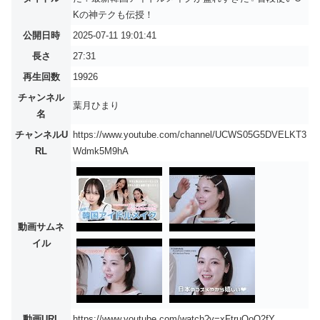
Kの神テクも伝授！
公開日時
2025-07-11 19:01:41
長さ
27:31
再生回数
19926
チャンネル
葉月ひまり
名
チャンネルU
https://www.youtube.com/channel/UCWS05G5DVELKT3
RL
Wdmk5M9hA
動画サムネ
イル
動画URL
https://www.youtube.com/watch?v=xFtruOoO2fY