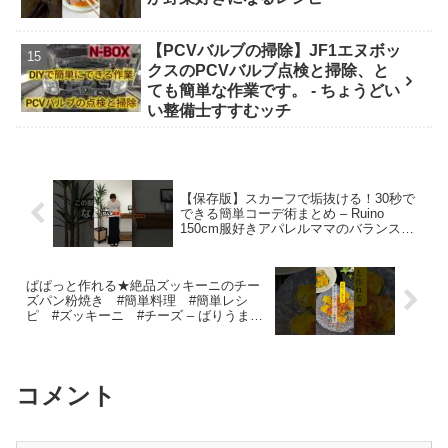
【PCVバルブの掃除】JF1エヌボッ
クスのPCVバルブ点検と掃除、と
ても簡単な作業です。 - ちょうどい
い整備士すすむッチ
【保存版】スカーフで垢抜ける！30秒で
できる簡単コーデ術まとめ – Ruino
150cm服好きアパレルママのバランスコ
ーデ&着回し術
ぱぱっと作れる★絶品ズッキーニのチー
ズパン粉焼き #簡単料理 #簡単レシ
ピ #ズッキーニ #チーズ – ばりうまか
クッキング
コメント