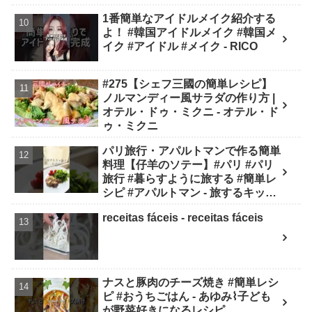
1番簡単なアイドルメイク紹介する
よ！ #韓国アイドルメイク #韓国メ
イク #アイドル #メイク - RICO
#275【シェフ三國の簡単レシピ】
ノルマンディー風サラダの作り方 |
オテル・ドゥ・ミクニ - オテル・ド
ゥ・ミクニ
パリ旅行・アパルトマンで作る簡単
料理【仔羊のソテー】#パリ #パリ
旅行 #暮らすように旅する #簡単レ
シピ #アパルトマン - 旅するキッチ
ン
receitas fáceis - receitas fáceis
ナスと豚肉のチーズ焼き #簡単レシ
ピ #おうちごはん - あゆみ⌇子ども
が野菜好きになるレシピ