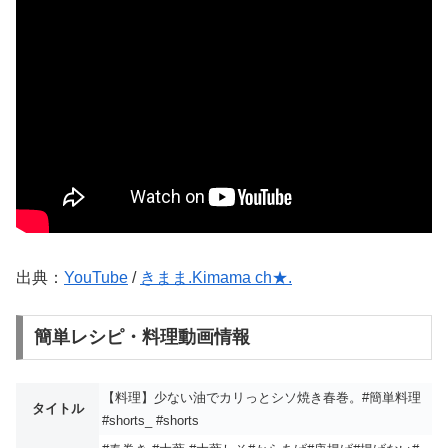
出典：
YouTube
/
きまま.Kimama ch★.
簡単レシピ・料理動画情報
【料理】少ない油でカリっとシソ焼き春巻。#簡単料理
タイトル
#shorts_ #shorts