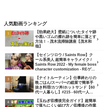
人気動画ランキング
【効果絶大】壁紙についたタイヤ跡
や黒いゴムの擦れ跡を簡単に落とす
方法！ - 茂木流掃除講座【茂木和
哉】
【セインツロウ / Saints Row】ク
ール系美人 超簡単キャラメイク /
Saints Row 2022 - My female boss
character customization - REゲー
ムチャンネル MOD動画
【ナイトルーティン】仕事終わりの
晩ごはん/スーパーの総菜で簡単手
抜き料理/カツ丼/ホットサンド【60
代一人暮らし】#215 - 60代一人暮
らしVlog「ようこの年金暮らし」
【玉ねぎ収穫後完全ガイド】超簡単
で落ちにくい結び方／収穫後の作業