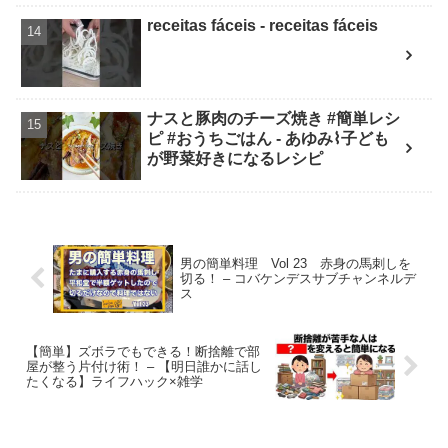
ン
receitas fáceis - receitas fáceis
ナスと豚肉のチーズ焼き #簡単レシ
ピ #おうちごはん - あゆみ⌇子ども
が野菜好きになるレシピ
男の簡単料理 Vol 23 赤身の馬刺しを
切る！ – コバケンデスサブチャンネルデ
ス
【簡単】ズボラでもできる！断捨離で部
屋が整う片付け術！ – 【明日誰かに話し
たくなる】ライフハック×雑学