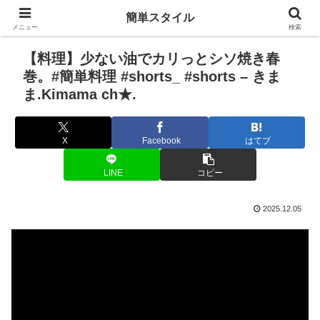
簡単スタイル
メニュー
検索
【料理】少ない油でカリっとシソ焼き春
巻。#簡単料理 #shorts_ #shorts – きま
ま.Kimama ch★.
X
Facebook
はてブ
LINE
コピー
2025.12.05