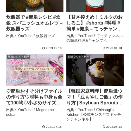
炊飯器で #簡単レシピ #炊
【甘さ控えめ！ミルクのお
飯 スパニッシュオムレツ –
しるこ】 #shorts #料理 #
炊飯器ッズ
簡単 #健康 – てっチャンネ
ルの簡単料理&キャンプ△
出典：YouTube / 炊飯器ッズ
出典：YouTube / てっチャンネル
の簡単料理&キャンプ△
2023.12.18
2023.01.18
簡単レシピ・料理
簡単レシピ・料理
♡簡単おすそ分けファイル
【韓国家庭料理】簡単激ウ
の作り方♡材料も中身も全
マ！「豆もやしご飯」の作
て100均♡小さめサイズで
り方 | Soybean Sprouts
可愛い〜♡ – Meguru no
Rice Recipe #shorts –
出典：YouTube / Meguru no
出典：YouTube / Chinsugi’s
sekai
Chinsugi’s Kitchen【公式
sekai
Kitchen【公式チンスギズキッチ
ンチャンネル】
チンスギズキッチンチャン
ネル】
2021.07.16
2023.06.14