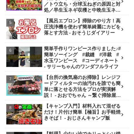
／トウ立ち・分球玉ねぎの原因と対
処／早生玉ネギ収穫と中晩生玉ネギ
の現状／タマネギの縛り方・吊るし
【風呂エプロン】掃除のやり方！高
方／玉葱料理／【概要欄にもくじ】
圧洗浄機を使わず簡単綺麗にカビを
- ニャハハの家庭菜園
落とす方法 - おそうじダイアリー
簡単手作りワンピース作りました♪#
簡単ソーイング #裁縫 #洋裁 #
水玉ワンピース #コーディネート
- サリーちゃんのワンダフルライフ
【台所の換気扇のお掃除】レンジフ
ードフィルターの油汚れを誰でも簡
単に落とせる方法をプロが実演解
説！ - おおでちゃん ～繋ぐ掃除屋さ
ん～
【キャンプ入門】材料入れて混ぜる
だけ！片付け簡単【極旨】お手軽焼
きそば！ - おじさんキャンプ飯
【料理】少ない油でカリっとシソ焼