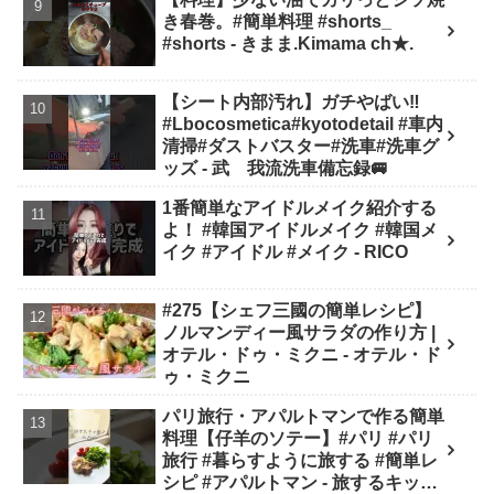
き春巻。#簡単料理 #shorts_
#shorts - きまま.Kimama ch★.
【シート内部汚れ】ガチやばい‼️
#Lbocosmetica#kyotodetail #車内
清掃#ダストバスター#洗車#洗車グ
ッズ - 武 我流洗車備忘録🚐
1番簡単なアイドルメイク紹介する
よ！ #韓国アイドルメイク #韓国メ
イク #アイドル #メイク - RICO
#275【シェフ三國の簡単レシピ】
ノルマンディー風サラダの作り方 |
オテル・ドゥ・ミクニ - オテル・ド
ゥ・ミクニ
パリ旅行・アパルトマンで作る簡単
料理【仔羊のソテー】#パリ #パリ
旅行 #暮らすように旅する #簡単レ
シピ #アパルトマン - 旅するキッチ