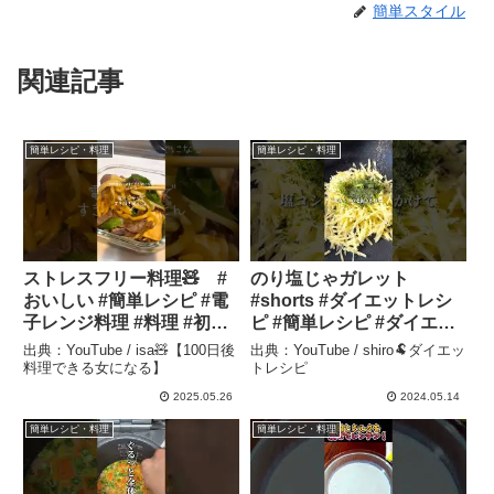
簡単スタイル
関連記事
簡単レシピ・料理
簡単レシピ・料理
ストレスフリー料理🧸 #
のり塩じゃガレット
おいしい #簡単レシピ #電
#shorts #ダイエットレシ
子レンジ料理 #料理 #初心
ピ #簡単レシピ #ダイエッ
者 #すき焼き #うどん – isa
トごはん – shiro🐏ダイエ
出典：YouTube / isa🧸【100日後
出典：YouTube / shiro🐏ダイエッ
🧸【100日後料理できる女
ットレシピ
料理できる女になる】
トレシピ
になる】
2025.05.26
2024.05.14
簡単レシピ・料理
簡単レシピ・料理