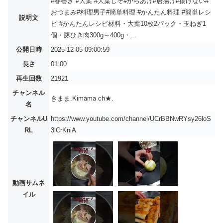
#春巻き #大葉 #大葉しそ#からあげ#唐揚げ#揚げない#
おつまみ#料理男子#簡単料理 #かんたん料理 #簡単レシ
説明文
ピ #かんたんレシピ材料・大葉10枚2パック・玉ねぎ1
個・豚ひき肉300g～400g・...
公開日時
2025-12-05 09:00:59
長さ
01:00
再生回数
21921
チャンネル
きまま.Kimama ch★.
名
チャンネルU
https://www.youtube.com/channel/UCrBBNwRYsy26loS
RL
3lCrKniA
動画サムネ
イル