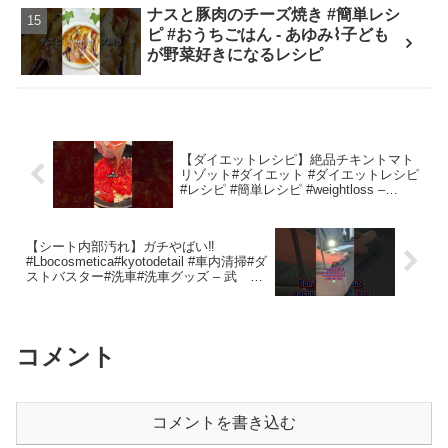
ナスと豚肉のチーズ焼き #簡単レシ
ピ #おうちごはん - あゆみ⌇子ども
が野菜好きになるレシピ
【ダイエットレシピ】絶品チキントマト
リゾット#ダイエット #ダイエットレシピ
#レシピ #簡単レシピ #weightloss –
K.J._Private Gym ivory
【シート内部汚れ】ガチやばい‼️
#Lbocosmetica#kyotodetail #車内清掃#ダ
ストバスター#洗車#洗車グッズ – 武 我
流洗車備忘録🚐
コメント
コメントを書き込む