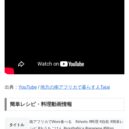
出典：
YouTube
/
地方の南アフリカで暮らす人Tajai
簡単レシピ・料理動画情報
南アフリカでWors食べる #shorts #料理 #自炊 #簡単レ
タイトル
シピ #おうちごはん #southafrica #japanese #Wors