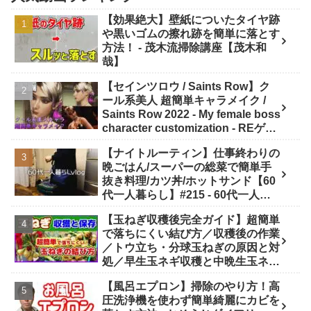
【効果絶大】壁紙についたタイヤ跡
や黒いゴムの擦れ跡を簡単に落とす
方法！ - 茂木流掃除講座【茂木和
哉】
【セインツロウ / Saints Row】ク
ール系美人 超簡単キャラメイク /
Saints Row 2022 - My female boss
character customization - REゲー
ムチャンネル MOD動画
【ナイトルーティン】仕事終わりの
晩ごはん/スーパーの総菜で簡単手
抜き料理/カツ丼/ホットサンド【60
代一人暮らし】#215 - 60代一人暮
らしVlog「ようこの年金暮らし」
【玉ねぎ収穫後完全ガイド】超簡単
で落ちにくい結び方／収穫後の作業
／トウ立ち・分球玉ねぎの原因と対
処／早生玉ネギ収穫と中晩生玉ネギ
の現状／タマネギの縛り方・吊るし
【風呂エプロン】掃除のやり方！高
方／玉葱料理／【概要欄にもくじ】
圧洗浄機を使わず簡単綺麗にカビを
- ニャハハの家庭菜園