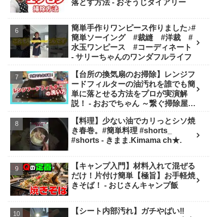
落とす方法 - おそうじダイアリー
簡単手作りワンピース作りました♪#
簡単ソーイング #裁縫 #洋裁 #
水玉ワンピース #コーディネート
- サリーちゃんのワンダフルライフ
【台所の換気扇のお掃除】レンジフ
ードフィルターの油汚れを誰でも簡
単に落とせる方法をプロが実演解
説！ - おおでちゃん ～繋ぐ掃除屋さ
ん～
【料理】少ない油でカリっとシソ焼
き春巻。#簡単料理 #shorts_
#shorts - きまま.Kimama ch★.
【キャンプ入門】材料入れて混ぜる
だけ！片付け簡単【極旨】お手軽焼
きそば！ - おじさんキャンプ飯
【シート内部汚れ】ガチやばい‼️