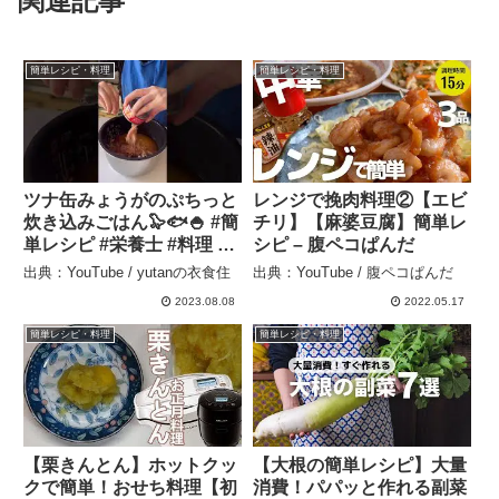
関連記事
簡単レシピ・料理
簡単レシピ・料理
ツナ缶みょうがのぷちっと
レンジで挽肉料理②【エビ
炊き込みごはん🦭🐟🍚 #簡
チリ】【麻婆豆腐】簡単レ
単レシピ #栄養士 #料理 #
シピ – 腹ペコぱんだ
料理動画 #腸活 #腸活ダイ
出典：YouTube / yutanの衣食住
出典：YouTube / 腹ペコぱんだ
エット #腸活レシピ #炊飯
2023.08.08
2022.05.17
器 #炊飯器レシピ #炊飯器
料理 #みょうが #ツナ缶 –
簡単レシピ・料理
簡単レシピ・料理
yutanの衣食住
【栗きんとん】ホットクッ
【大根の簡単レシピ】大量
クで簡単！おせち料理【初
消費！パパッと作れる副菜