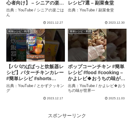
心者向け】 – シニアの楽ご
レシピ7選 – 副菜食堂
はん
出典：YouTube / シニアの楽ごは
出典：YouTube / 副菜食堂
ん
2021.12.27
2023.12.30
簡単レシピ・料理
簡単レシピ・料理
【パパのぱぱっと炊飯器レ
ポップコーンチキン #簡単
シピ】バターチキンカレー
レシピ #food #cooking –
#簡単レシピ #shorts
かよレピ🍀おうちの味が世
#curry #炊飯器レシピ – と
界一
出典：YouTube / とかずクッキン
出典：YouTube / かよレピ🍀おう
かずクッキング
グ
ちの味が世界一
2023.12.17
2025.11.03
スポンサーリンク