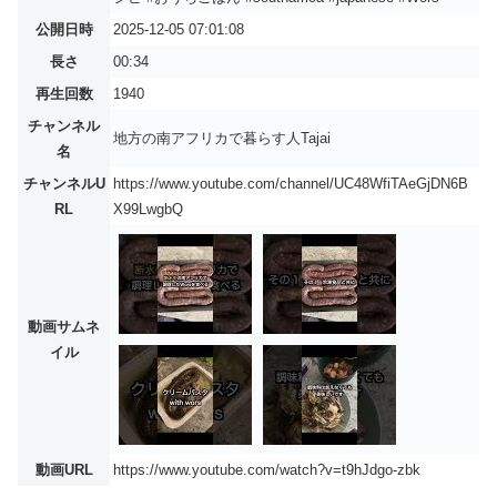
公開日時
2025-12-05 07:01:08
長さ
00:34
再生回数
1940
チャンネル
地方の南アフリカで暮らす人Tajai
名
チャンネルU
https://www.youtube.com/channel/UC48WfiTAeGjDN6B
RL
X99LwgbQ
動画サムネ
イル
動画URL
https://www.youtube.com/watch?v=t9hJdgo-zbk