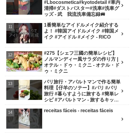
#Lbocosmetica#kyotodetail #車内
清掃#ダストバスター#洗車#洗車グ
ッズ - 武 我流洗車備忘録🚐
1番簡単なアイドルメイク紹介する
よ！ #韓国アイドルメイク #韓国メ
イク #アイドル #メイク - RICO
#275【シェフ三國の簡単レシピ】
ノルマンディー風サラダの作り方 |
オテル・ドゥ・ミクニ - オテル・ド
ゥ・ミクニ
パリ旅行・アパルトマンで作る簡単
料理【仔羊のソテー】#パリ #パリ
旅行 #暮らすように旅する #簡単レ
シピ #アパルトマン - 旅するキッチ
ン
receitas fáceis - receitas fáceis