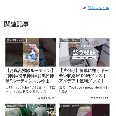
簡単スタイル
関連記事
簡単掃除・片付け
簡単掃除・片付け
【お風呂掃除ルーティン】
【片付け】簡単に整うキッ
#掃除#簡単掃除#お風呂掃
チン収納✨100均グッズ｜
除#ルーティン – ふゆまり
アイデア｜便利グッズ｜ス
┊︎ずぼらママのゆるラク暮
ッキリ – megu life暮らし /
出典：YouTube / ふゆまり┊︎ずぼ
出典：YouTube / megu life暮らし
らし術
収納
らママのゆるラク暮らし術
/ 収納
2025.09.12
2024.01.27
簡単掃除・片付け
簡単掃除・片付け