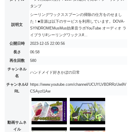
タンプ
シーリングワックススプーンの掃除の仕方をのせまし
た！■音源は以下のサービスを利用しています。DOVA-
説明文
SYNDROMEMusMus効果音ラボYouTube オーディオ ラ
イブラリ#シーリングワックス#...
公開日時
2023-12-15 22:00:56
長さ
06:58
再生回数
580
チャンネル
ハンドメイド好きかぼの日常
名
チャンネルU
https://www.youtube.com/channel/UCUYLVBDRRzUw9V
RL
CSAyzl1Aw
動画サムネ
イル