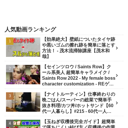
人気動画ランキング
【効果絶大】壁紙についたタイヤ跡
や黒いゴムの擦れ跡を簡単に落とす
方法！ - 茂木流掃除講座【茂木和
哉】
【セインツロウ / Saints Row】ク
ール系美人 超簡単キャラメイク /
Saints Row 2022 - My female boss
character customization - REゲー
ムチャンネル MOD動画
【ナイトルーティン】仕事終わりの
晩ごはん/スーパーの総菜で簡単手
抜き料理/カツ丼/ホットサンド【60
代一人暮らし】#215 - 60代一人暮
らしVlog「ようこの年金暮らし」
【玉ねぎ収穫後完全ガイド】超簡単
で落ちにくい結び方／収穫後の作業