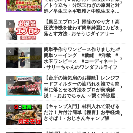
／トウ立ち・分球玉ねぎの原因と対
処／早生玉ネギ収穫と中晩生玉ネギ
の現状／タマネギの縛り方・吊るし
【風呂エプロン】掃除のやり方！高
方／玉葱料理／【概要欄にもくじ】
圧洗浄機を使わず簡単綺麗にカビを
- ニャハハの家庭菜園
落とす方法 - おそうじダイアリー
簡単手作りワンピース作りました♪#
簡単ソーイング #裁縫 #洋裁 #
水玉ワンピース #コーディネート
- サリーちゃんのワンダフルライフ
【台所の換気扇のお掃除】レンジフ
ードフィルターの油汚れを誰でも簡
単に落とせる方法をプロが実演解
説！ - おおでちゃん ～繋ぐ掃除屋さ
ん～
【キャンプ入門】材料入れて混ぜる
だけ！片付け簡単【極旨】お手軽焼
きそば！ - おじさんキャンプ飯