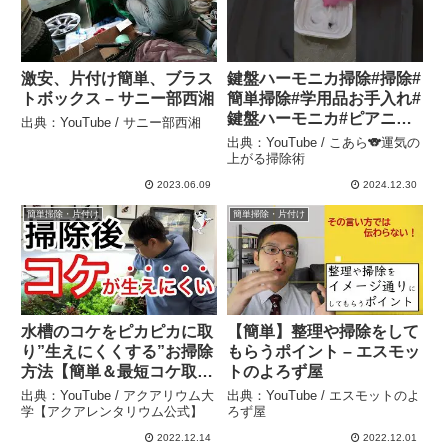
激安、片付け簡単、ブラス
鍵盤ハーモニカ掃除#掃除#
トボックス – サニー部西湘
簡単掃除#学用品お手入れ#
鍵盤ハーモニカ#ピアニカ#
出典：YouTube / サニー部西湘
学用品掃除#家事ラク#ズボ
出典：YouTube / こあら🐨運気の
ラ#カビ掃除#運気の上がる
上がる掃除術
掃除術#風水#占い#スピリ
2023.06.09
2024.12.30
チュアル – こあら🐨運気の
簡単掃除・片付け
簡単掃除・片付け
上がる掃除術
水槽のコケをピカピカに取
【簡単】整理や掃除をして
り”生えにくくする”お掃除
もらうポイント – エスモッ
方法【簡単＆最短コケ取り
トのよろず屋
術】 – アクアリウム大学
出典：YouTube / アクアリウム大
出典：YouTube / エスモットのよ
【アクアレンタリウム公
学【アクアレンタリウム公式】
ろず屋
式】
2022.12.14
2022.12.01