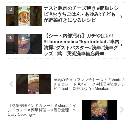
ナスと豚肉のチーズ焼き #簡単レシ
ピ #おうちごはん - あゆみ⌇子ども
が野菜好きになるレシピ
【シート内部汚れ】ガチやばい‼️
#Lbocosmetica#kyotodetail #車内
清掃#ダストバスター#洗車#洗車グ
ッズ - 武 我流洗車備忘録🚐
至高のチョコフレンチトースト #shorts #
チョコレート #スイーツ #料理 #簡単レシ
ピ #food – 皆神ユウ Yu Minakami
《簡単美味インドカレー》＃shorts＃イ
ンドカレー＃簡単料理 – ⭐️目分量理 〜
Easy Cooking〜