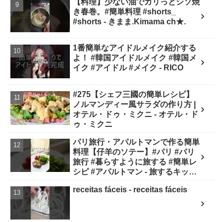
【料理】少ない油でカリっとシソ焼
き春巻。#簡単料理 #shorts_
#shorts - きまま.Kimama ch★.
1番簡単なアイドルメイク紹介する
よ！ #韓国アイドルメイク #韓国メ
イク #アイドル #メイク - RICO
#275【シェフ三國の簡単レシピ】
ノルマンディー風サラダの作り方 |
オテル・ドゥ・ミクニ - オテル・ド
ゥ・ミクニ
パリ旅行・アパルトマンで作る簡単
料理【仔羊のソテー】#パリ #パリ
旅行 #暮らすように旅する #簡単レ
シピ #アパルトマン - 旅するキッチ
ン
receitas fáceis - receitas fáceis