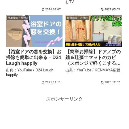
簡単に取る方法を解説！ –
じTV
初心者の集い
2024.03.07
2021.05.05
簡単掃除・片付け
簡単掃除・片付け
【浴室ドアの窓を交換】お
【簡単お掃除】ドアノブの
掃除も簡単に出来る – D24
錆＆珪藻土マットのカビ
Laugh happily
（スポンジで軽くこするだ
け！） – KENMAYA広報
出典：YouTube / D24 Laugh
出典：YouTube / KENMAYA広報
happily
2021.11.11
2020.12.07
スポンサーリンク