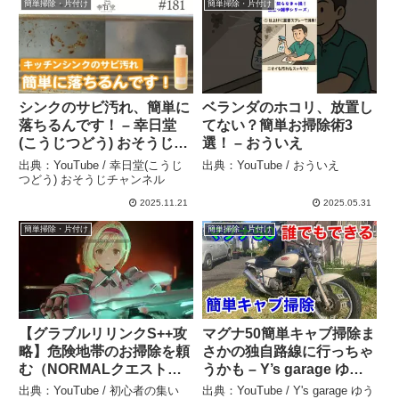
簡単掃除・片付け
簡単掃除・片付け
シンクのサビ汚れ、簡単に
ベランダのホコリ、放置し
落ちるんです！ – 幸日堂
てない？簡単お掃除術3
(こうじつどう) おそうじチ
選！ – おういえ
ャンネル
出典：YouTube / 幸日堂(こうじ
出典：YouTube / おういえ
つどう) おそうじチャンネル
2025.11.21
2025.05.31
簡単掃除・片付け
簡単掃除・片付け
【グラブルリリンクS++攻
マグナ50簡単キャブ掃除ま
略】危険地帯のお掃除を頼
さかの独自路線に行っちゃ
む（NORMALクエスト）
うかも – Y’s garage ゆう
を効率周回！ソロでS++を
じTV
出典：YouTube / 初心者の集い
出典：YouTube / Y's garage ゆう