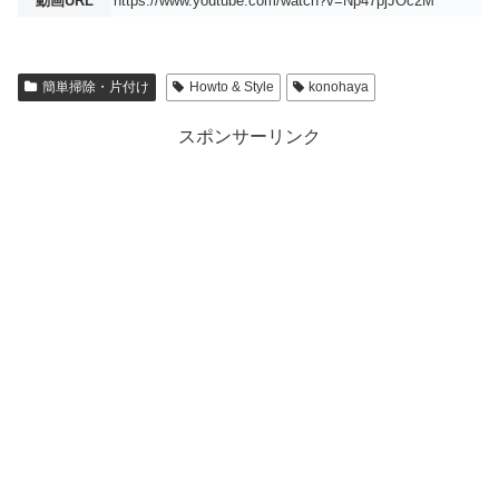
動画URL
https://www.youtube.com/watch?v=Np47pjJOc2M
簡単掃除・片付け
Howto & Style
konohaya
スポンサーリンク