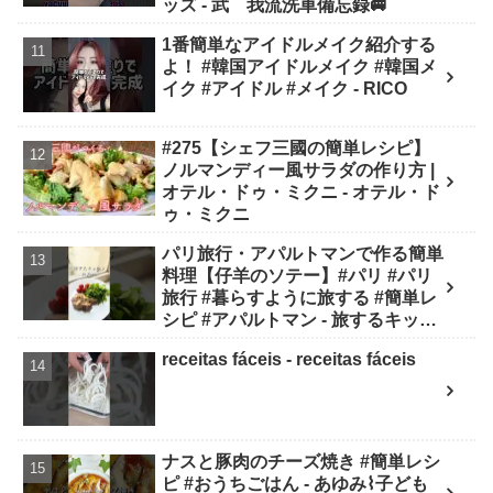
ッズ - 武 我流洗車備忘録🚐
1番簡単なアイドルメイク紹介する
よ！ #韓国アイドルメイク #韓国メ
イク #アイドル #メイク - RICO
#275【シェフ三國の簡単レシピ】
ノルマンディー風サラダの作り方 |
オテル・ドゥ・ミクニ - オテル・ド
ゥ・ミクニ
パリ旅行・アパルトマンで作る簡単
料理【仔羊のソテー】#パリ #パリ
旅行 #暮らすように旅する #簡単レ
シピ #アパルトマン - 旅するキッチ
ン
receitas fáceis - receitas fáceis
ナスと豚肉のチーズ焼き #簡単レシ
ピ #おうちごはん - あゆみ⌇子ども