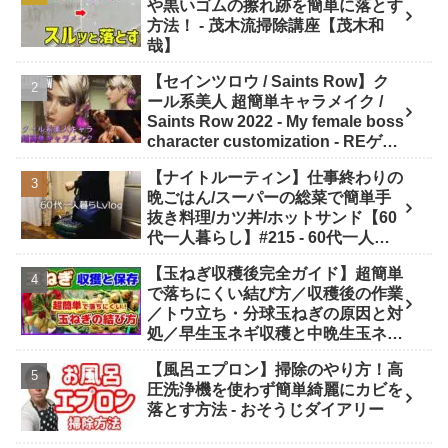
や黒いゴムの擦れ跡を簡単に落とす
方法！ - 茂木流掃除講座【茂木和
哉】
【セインツロウ / Saints Row】ク
ール系美人 超簡単キャラメイク /
Saints Row 2022 - My female boss
character customization - REゲー
ムチャンネル MOD動画
【ナイトルーティン】仕事終わりの
晩ごはん/スーパーの総菜で簡単手
抜き料理/カツ丼/ホットサンド【60
代一人暮らし】#215 - 60代一人暮
らしVlog「ようこの年金暮らし」
【玉ねぎ収穫後完全ガイド】超簡単
で落ちにくい結び方／収穫後の作業
／トウ立ち・分球玉ねぎの原因と対
処／早生玉ネギ収穫と中晩生玉ネギ
の現状／タマネギの縛り方・吊るし
【風呂エプロン】掃除のやり方！高
方／玉葱料理／【概要欄にもくじ】
圧洗浄機を使わず簡単綺麗にカビを
- ニャハハの家庭菜園
落とす方法 - おそうじダイアリー