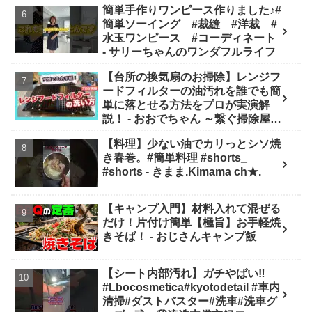
簡単手作りワンピース作りました♪#
簡単ソーイング #裁縫 #洋裁 #
水玉ワンピース #コーディネート
- サリーちゃんのワンダフルライフ
【台所の換気扇のお掃除】レンジフ
ードフィルターの油汚れを誰でも簡
単に落とせる方法をプロが実演解
説！ - おおでちゃん ～繋ぐ掃除屋さ
ん～
【料理】少ない油でカリっとシソ焼
き春巻。#簡単料理 #shorts_
#shorts - きまま.Kimama ch★.
【キャンプ入門】材料入れて混ぜる
だけ！片付け簡単【極旨】お手軽焼
きそば！ - おじさんキャンプ飯
【シート内部汚れ】ガチやばい‼️
#Lbocosmetica#kyotodetail #車内
清掃#ダストバスター#洗車#洗車グ